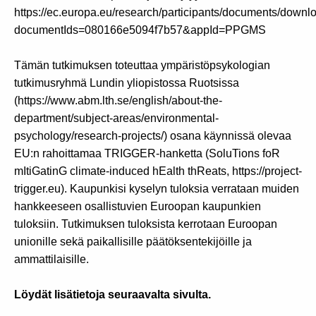
https://ec.europa.eu/research/participants/documents/downl
documentIds=080166e5094f7b57&appId=PPGMS
Tämän tutkimuksen toteuttaa ympäristöpsykologian
tutkimusryhmä Lundin yliopistossa Ruotsissa
(https://www.abm.lth.se/english/about-the-
department/subject-areas/environmental-
psychology/research-projects/) osana käynnissä olevaa
EU:n rahoittamaa TRIGGER-hanketta (SoluTions foR
mItiGatinG climate-induced hEalth thReats, https://project-
trigger.eu). Kaupunkisi kyselyn tuloksia verrataan muiden
hankkeeseen osallistuvien Euroopan kaupunkien
tuloksiin. Tutkimuksen tuloksista kerrotaan Euroopan
unionille sekä paikallisille päätöksentekijöille ja
ammattilaisille.
Löydät lisätietoja seuraavalta sivulta.