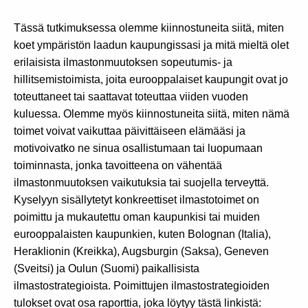
Tässä tutkimuksessa olemme kiinnostuneita siitä, miten
koet ympäristön laadun kaupungissasi ja mitä mieltä olet
erilaisista ilmastonmuutoksen sopeutumis- ja
hillitsemistoimista, joita eurooppalaiset kaupungit ovat jo
toteuttaneet tai saattavat toteuttaa viiden vuoden
kuluessa. Olemme myös kiinnostuneita siitä, miten nämä
toimet voivat vaikuttaa päivittäiseen elämääsi ja
motivoivatko ne sinua osallistumaan tai luopumaan
toiminnasta, jonka tavoitteena on vähentää
ilmastonmuutoksen vaikutuksia tai suojella terveyttä.
Kyselyyn sisällytetyt konkreettiset ilmastotoimet on
poimittu ja mukautettu oman kaupunkisi tai muiden
eurooppalaisten kaupunkien, kuten Bolognan (Italia),
Heraklionin (Kreikka), Augsburgin (Saksa), Geneven
(Sveitsi) ja Oulun (Suomi) paikallisista
ilmastostrategioista. Poimittujen ilmastostrategioiden
tulokset ovat osa raporttia, joka löytyy tästä linkistä: